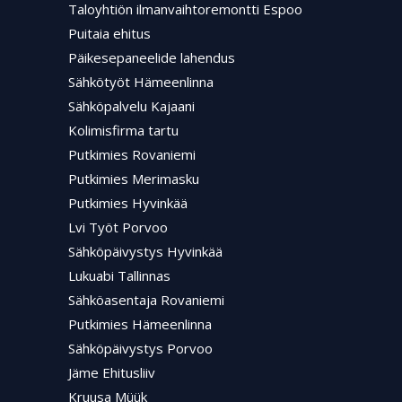
Taloyhtiön ilmanvaihtoremontti Espoo
Puitaia ehitus
Päikesepaneelide lahendus
Sähkötyöt Hämeenlinna
Sähköpalvelu Kajaani
Kolimisfirma tartu
Putkimies Rovaniemi
Putkimies Merimasku
Putkimies Hyvinkää
Lvi Työt Porvoo
Sähköpäivystys Hyvinkää
Lukuabi Tallinnas
Sähköasentaja Rovaniemi
Putkimies Hämeenlinna
Sähköpäivystys Porvoo
Jäme Ehitusliiv
Kruusa Müük