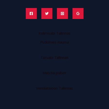
Kolimisabi Tallinnas
Putkimies Rauma
Toruabi Tallinnas
Matcha pulber
Ventilatsioon Tallinnas