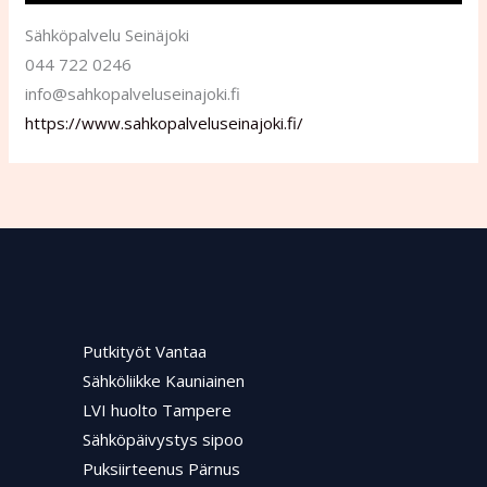
Sähköpalvelu Seinäjoki
044 722 0246
info@sahkopalveluseinajoki.fi
https://www.sahkopalveluseinajoki.fi/
Putkityöt Vantaa
Sähköliikke Kauniainen
LVI huolto Tampere
Sähköpäivystys sipoo
Puksiirteenus Pärnus