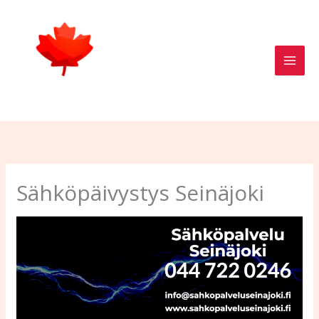
Skip
to
content
Sähköpäivystys Seinäjoki