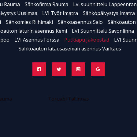
elu Rauma
Sähköfirma Rauma
Lvi suunnittelu Lappeenran
ivystys Uusimaa
LVI Työt Imatra
Sähköpäivystys Imatra
i
Sähkömies Riihimäki
Sähköasennus Salo
Sähköauton 
öauton laturin asennus Kemi
LVI Suunnittelu Savonlinna
spoo
LVI Asennus Forssa
Putkiapu Jakobstad
LVI Suunn
Sähköauton latausaseman asennus Varkaus
Rauma
Toruabi Tallinnas