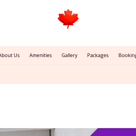
About Us
Amenities
Gallery
Packages
Bookin
d