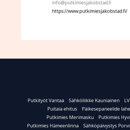
info@putkimiesjakobstad.fi
https://www.putkimiesjakobstad.fi/
Putkityöt Vantaa
Sähköliikke Kauniainen
LV
Puitaia ehitus
Päikesepaneelide lah
Putkimies Merimasku
Putkimies Hyv
Putkimies Hämeenlinna
Sähköpäivystys Porv