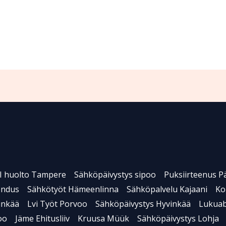
I huolto Tampere
Sähköpäivystys sipoo
Puksiirteenus P
endus
Sähkötyöt Hämeenlinna
Sähköpalvelu Kajaani
Ko
inkää
Lvi Työt Porvoo
Sähköpäivystys Hyvinkää
Lukuab
oo
Jäme Ehitusliiv
Kruusa Müük
Sähköpäivystys Lohja