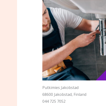
Putkimies Jakobstad
68600 Jakobstad, Finland
044 725 7052