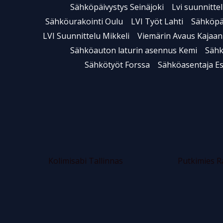
Sähköpäivystys Seinäjoki
Lvi suunnitt
Sähköurakointi Oulu
LVI Työt Lahti
Sähköpä
LVI Suunnittelu Mikkeli
Viemärin Avaus Kajaan
Sähköauton laturin asennus Kemi
Sähk
Sähkötyöt Forssa
Sähköasentaja E
Kolimisabi Tallinnas
Putkimies 