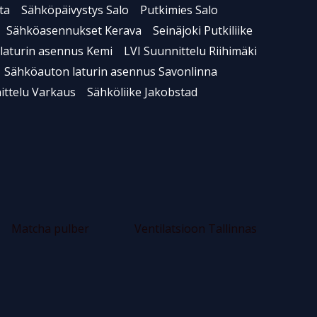
ta
Sähköpäivystys Salo
Putkimies Salo
Sähköasennukset Kerava
Seinäjoki Putkiliike
laturin asennus Kemi
LVI Suunnittelu Riihimäki
Sähköauton laturin asennus Savonlinna
ittelu Varkaus
Sähköliike Jakobstad
Matcha pulber
Ventilatsioon Tallinnas